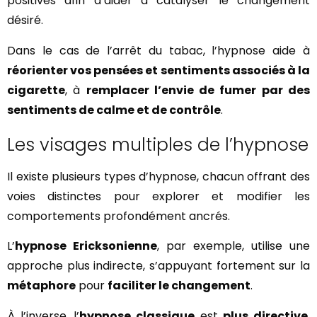
positives afin d’aider à catalyser le changement
désiré.
Dans le cas de l’arrêt du tabac, l’hypnose aide à
réorienter vos pensées et sentiments associés à la
cigarette
, à
remplacer l’envie de fumer par des
sentiments de calme et de contrôle
.
Les visages multiples de l’hypnose
Il existe plusieurs types d’hypnose, chacun offrant des
voies distinctes pour explorer et modifier les
comportements profondément ancrés.
L’
hypnose Ericksonienne
, par exemple, utilise une
approche plus indirecte, s’appuyant fortement sur la
métaphore
pour
faciliter le changement
.
À l’inverse, l’
hypnose classique
est
plus directive
,