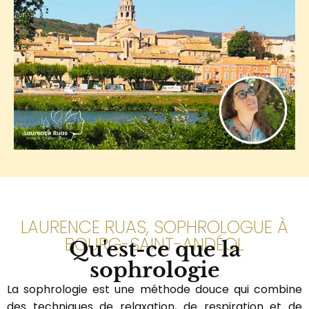
LAURENCE RUAS, SOPHROLOGUE À
BOURG-SAINT-ANDÉOL
Qu'est-ce que la
sophrologie
La sophrologie est une méthode douce qui combine
des techniques de relaxation, de respiration et de