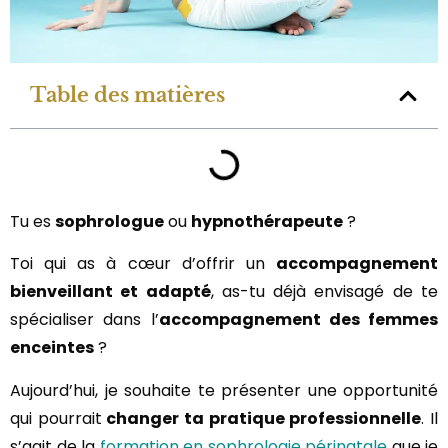
Table des matières
Tu es
sophrologue
ou
hypnothérapeute
?
Toi qui as à cœur d’offrir un
accompagnement
bienveillant et adapté
, as-tu déjà envisagé de te
spécialiser dans l’
accompagnement des femmes
enceintes
?
Aujourd’hui, je souhaite te présenter une opportunité
qui pourrait
changer ta pratique professionnelle
. Il
s’agit de la
formation en sophrologie périnatale
que je