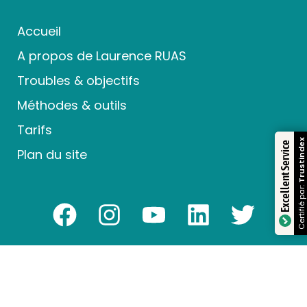
Accueil
A propos de Laurence RUAS
Troubles & objectifs
Méthodes & outils
Tarifs
Trustindex
Excellent Service
Plan du site
Certifié par:
Laurence RUAS. Siret : 80930972700034. Organisme de
formation enregistré sous le numéro 84260352426.
Cet enregistrement ne vaut pas agrément de l’Etat. Les
séances ne remplacent pas un suivi médical.